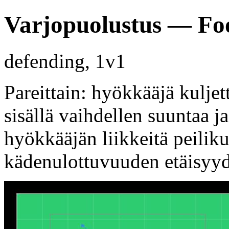
Varjopuolustus — Foo
defending, 1v1
Pareittain: hyökkääjä kulje
sisällä vaihdellen suuntaa j
hyökkääjän liikkeitä peilik
kädenulottuvuuden etäisyyden