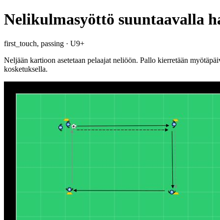
Nelikulmasyöttö suuntaavalla ha
first_touch, passing · U9+
Neljään kartioon asetetaan pelaajat neliöön. Pallo kierretään myötäpäi
kosketuksella.