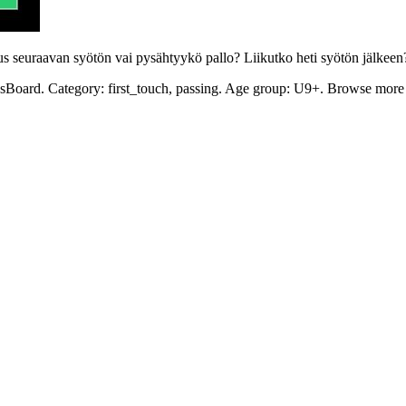
s seuraavan syötön vai pysähtyykö pallo? Liikutko heti syötön jälkeen
icsBoard. Category: first_touch, passing. Age group: U9+. Browse more fo