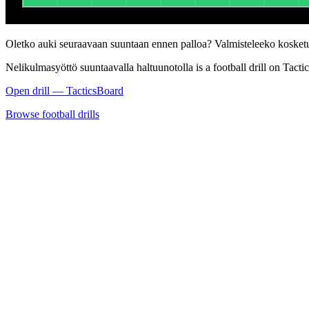
Oletko auki seuraavaan suuntaan ennen palloa? Valmisteleeko kosketu
Nelikulmasyöttö suuntaavalla haltuunotolla is a football drill on Tact
Open drill — TacticsBoard
Browse football drills