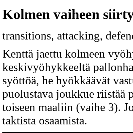
Kolmen vaiheen siirt
transitions, attacking, defe
Kenttä jaettu kolmeen vyöh
keskivyöhykkeeltä pallonha
syöttöä, he hyökkäävät vastu
puolustava joukkue riistää p
toiseen maaliin (vaihe 3). Jo
taktista osaamista.