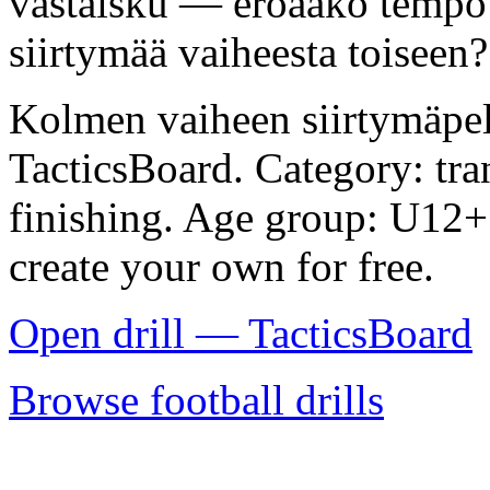
vastaisku — eroaako tempo
siirtymää vaiheesta toiseen?
Kolmen vaiheen siirtymäpeli 
TacticsBoard. Category: tran
finishing. Age group: U12+.
create your own for free.
Open drill — TacticsBoard
Browse football drills