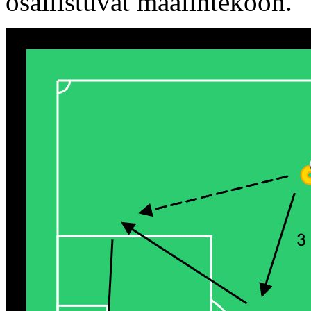
osallistuvat maalintekoon.