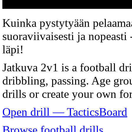
Kuinka pystytyään pelaam
suoraviivaisesti ja nopeasti
läpi!
Jatkuva 2v1 is a football dr
dribbling, passing. Age gr
drills or create your own for
Open drill — TacticsBoard
Browse football drills