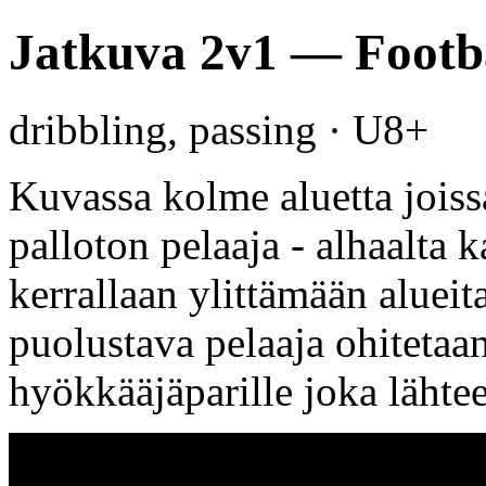
Jatkuva 2v1 — Footba
dribbling, passing · U8+
Kuvassa kolme aluetta joissa
palloton pelaaja - alhaalta k
kerrallaan ylittämään aluei
puolustava pelaaja ohitetaan
hyökkääjäparille joka lähte