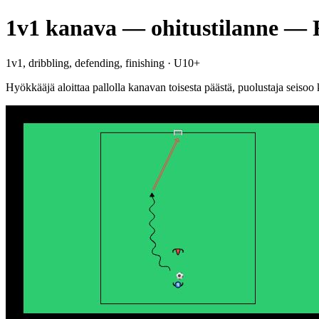
1v1 kanava — ohitustilanne — F
1v1, dribbling, defending, finishing · U10+
Hyökkääjä aloittaa pallolla kanavan toisesta päästä, puolustaja seisoo