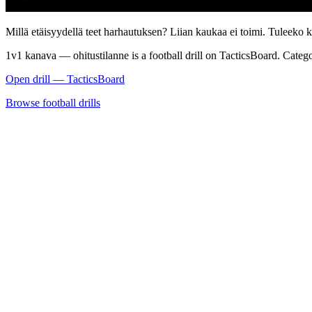
Millä etäisyydellä teet harhautuksen? Liian kaukaa ei toimi. Tuleeko k
1v1 kanava — ohitustilanne is a football drill on TacticsBoard. Categ
Open drill — TacticsBoard
Browse football drills